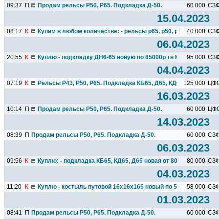
09:37
П
Продам рельсы Р50, Р65. Подкладка Д-50.
60 000
СЗ
15.04.2023
08:17
К
Купим в любом количестве: - рельсы р65, р50, р43, р24, р18...
40 000
СЗ
06.04.2023
20:55
К
Куплю - подкладку ДН6-65 новую по 85000р тн Куплю - шуруп.
95 000
СЗ
04.04.2023
07:19
К
Рельсы Р43, Р50, Р65. Подкладка КБ65, Д65, КД65, КБ50, КД50.
125 000
ЦФ
16.03.2023
10:14
П
Продам рельсы Р50, Р65. Подкладка Д-50.
60 000
ЦФ
14.03.2023
08:39
П
Продам рельсы Р50, Р65. Подкладка Д-50.
60 000
СЗ
06.03.2023
09:56
К
Куплю: - подкладка КБ65, КД65, Д65 новая от 80000р тн ...
80 000
СЗ
04.03.2023
11:20
К
Куплю - костыль путовой 16х16х165 новый по 58000р тн Куплю
58 000
СЗ
01.03.2023
08:41
П
Продам рельсы Р50, Р65. Подкладка Д-50.
60 000
СЗ