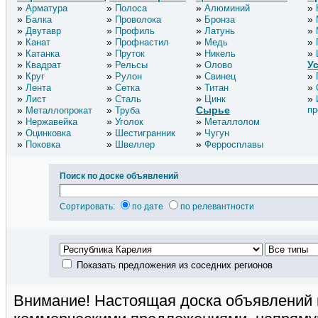
Арматура
Полоса
Алюминий
Балка
Проволока
Бронза
Двутавр
Профиль
Латунь
Канат
Профнастил
Медь
Катанка
Пруток
Никель
У
Квадрат
Рельсы
Олово
Круг
Рулон
Свинец
Лента
Сетка
Титан
Лист
Сталь
Цинк
Сырье
пр
Металлопрокат
Труба
Нержавейка
Уголок
Металлолом
Оцинковка
Шестигранник
Чугун
Поковка
Швеллер
Ферросплавы
Поиск по доске объявлений
Сортировать:
по дате
по релевантности
Показать предложения из соседних регионов
Внимание! Настоящая доска объявлений 