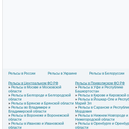
Рельсы в России
Рельсы в Украине
Рельсы в Белоруссии
Рельсы в Литве
Рельсы в Азербайджане
Рельсы
Рельсы в Латвии
Рельсы в Армении
Рельсы
Рельсы в Центральном ФО РФ
Рельсы в Приволжском ФО РФ
Рельсы в Эстонии
Рельсы в Греции
Рельсы
Рельсы в Москве и Московской
Рельсы в Уфе и Республике
Рельсы в Молдавии
Рельсы в Грузии
Рельсы
области
Башкортостан
Рельсы в Белгороде и Белгородской
Рельсы в Кирове и Кировской 
области
Рельсы в Йошкар-Оле и Респу
Рельсы в Брянске и Брянской области
Марий Эл
Рельсы во Владимире и
Рельсы в Саранске и Республи
Владимирской области
Мордовия
Рельсы в Воронеже и Воронежской
Рельсы в Нижнем Новгороде и
области
Нижегородской области
Рельсы в Иваново и Ивановской
Рельсы в Оренбурге и Оренбур
области
области