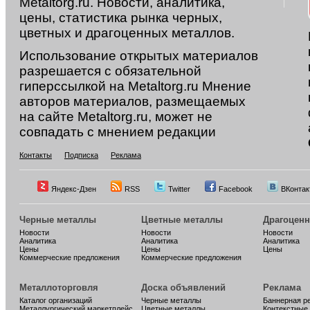
Metaltorg.ru. Новости, аналитика,
цены, статистика рынка черных,
цветных и драгоценных металлов.
Использование открытых материалов
разрешается с обязательной
гиперссылкой на Metaltorg.ru Мнение
авторов материалов, размещаемых
на сайте Metaltorg.ru, может не
совпадать с мнением редакции
Контакты
Подписка
Реклама
Яндекс-Дзен
RSS
Twitter
Facebook
ВКонтак
Черные металлы
Цветные металлы
Драгоцен
Новости
Новости
Новости
Аналитика
Аналитика
Аналитика
Цены
Цены
Цены
Коммерческие предложения
Коммерческие предложения
Металлоторговля
Доска объявлений
Реклама
Каталог организаций
Черные металлы
Баннерная р
Металлургический маркетплейс
Цветные металлы
Контекстные