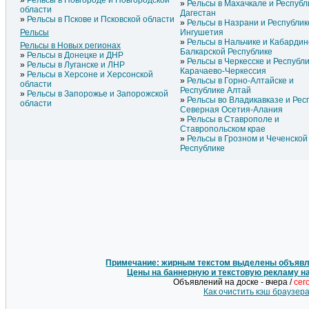
Рельсы в Новгороде и Новгородской
Рельсы в Махачкале и Республ
области
Дагестан
Рельсы в Пскове и Псковской области
Рельсы в Назрани и Республик
Рельсы
Ингушетия
Рельсы в Нальчике и Кабардин
Рельсы в Новых регионах
Балкарской Республике
Рельсы в Донецке и ДНР
Рельсы в Черкесске и Республ
Рельсы в Луганске и ЛНР
Карачаево-Черкессия
Рельсы в Херсоне и Херсонской
Рельсы в Горно-Алтайске и
области
Республике Алтай
Рельсы в Запорожье и Запорожской
Рельсы во Владикавказе и Рес
области
Северная Осетия-Алания
Рельсы в Ставрополе и
Ставропольском крае
Рельсы в Грозном и Чеченской
Республике
Примечание: жирным текстом выделены объявле
Цены на баннерную и текстовую рекламу н
Объявлений на доске - вчера /
сег
Как очистить кэш браузер