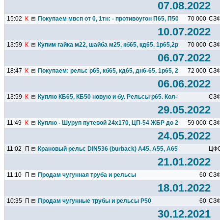
07.08.2022
15:02
К
Покупаем мвсп от 0, 1тн: - противоугон П65, П50 новый по...
70 000
СЗ
10.07.2022
13:59
К
Купим гайка м22, шайба м25, кб65, кд65, 1р65,2р65 новые и бу..
70 000
СЗ
06.07.2022
18:47
К
Покупаем: рельс р65, кб65, кд65, дн6-65, 1р65, 2р65. Любое...
72 000
СЗ
06.06.2022
13:59
К
Куплю КБ65, КБ50 новую и бу. Рельсы р65. Кол-во любое!
СЗ
29.05.2022
11:49
К
Куплю - Шуруп путевой 24х170, ЦП-54 ЖБР до 20тн.
59 000
СЗ
24.05.2022
11:02
П
Крановый рельс DIN536 (burback) A45, A55, A65, A75, A100...
ЦФ
21.01.2022
11:10
П
Продам чугунная труба и рельсы
60
СЗ
18.01.2022
10:35
П
Продам чугунные трубы и рельсы Р50
60
СЗ
30.12.2021