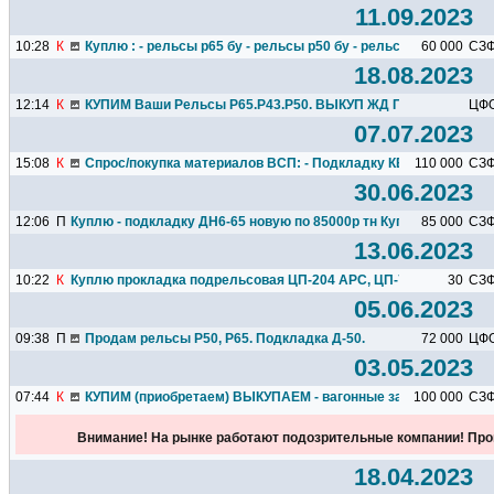
11.09.2023
10:28
К
Куплю : - рельсы р65 бу - рельсы р50 бу - рельсы р43 бу ...
60 000
СЗ
18.08.2023
12:14
К
КУПИМ Ваши Рельсы Р65.Р43.Р50. ВЫКУП ЖД ПУТЕЙ. ВЫКУП 
ЦФ
07.07.2023
15:08
К
Спрос/покупка материалов ВСП: - Подкладку КБ65 бу от 1тн...
110 000
СЗ
30.06.2023
12:06
П
Куплю - подкладку ДН6-65 новую по 85000р тн Куплю - шуруп...
85 000
СЗ
13.06.2023
10:22
К
Куплю прокладка подрельсовая ЦП-204 АРС, ЦП-74, ЦП-363...
30
СЗ
05.06.2023
09:38
П
Продам рельсы Р50, Р65. Подкладка Д-50.
72 000
ЦФ
03.05.2023
07:44
К
КУПИМ (приобретаем) ВЫКУПАЕМ - вагонные запчасти ж/д : Л
100 000
СЗ
Внимание! На рынке работают подозрительные компании! Про
18.04.2023