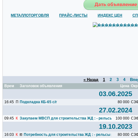
МЕТАЛЛОТОРГОВЛЯ
ПРАЙС-ЛИСТЫ
ИНДЕКС ЦЕН
СП
« Назад
1
2
3
4
Впе
Время
Заголовок объявления
Цена
Окр
03.06.2025
16:45
П
Подкладка КБ-65 с/г
80 000
СЗ
27.02.2024
09:45
К
Закупаем МВСП для строительства ЖД : - рельсы р65 12,5м...
100 000
СЗ
19.10.2023
16:03
К
Потребность для строительства ЖД : - рельсы р65 12,5м...
80 000
СЗ