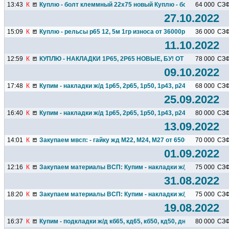
13:43
К
Куплю - болт клеммный 22х75 новый Куплю - болт закладной..
64 000
СЗ
27.10.2022
15:09
К
Куплю - рельсы р65 12, 5м 1гр износа от 36000р тн Куплю ...
36 000
СЗ
11.10.2022
12:59
К
КУПЛЮ - НАКЛАДКИ 1Р65, 2Р65 НОВЫЕ, БУ! ОТ 0, 1ТН! Куплю..
78 000
СЗ
09.10.2022
17:48
К
Купим - накладки ж/д 1р65, 2р65, 1р50, 1р43, р24 от 75000р тн..
68 000
СЗ
25.09.2022
16:40
К
Купим - накладки ж/д 1р65, 2р65, 1р50, 1р43, р24 от 75000р...
80 000
СЗ
13.09.2022
14:01
К
Закупаем мвсп: - гайку жд М22, М24, М27 от 65000р тн - болт...
70 000
СЗ
01.09.2022
12:16
К
Закупаем материалы ВСП: Купим - накладки ж/д 1р65, 2р65...
75 000
СЗ
31.08.2022
18:20
К
Закупаем материалы ВСП: Купим - накладки ж/д 1р65, 2р65...
75 000
СЗ
19.08.2022
16:37
К
Купим - подкладки ж/д кб65, кд65, кб50, кд50, дн6-65, д65 от...
80 000
СЗ