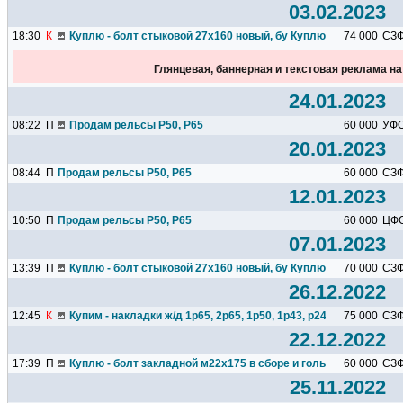
03.02.2023
18:30
К
Куплю - болт стыковой 27х160 новый, бу Куплю - клемму ПК...
74 000
СЗ
Глянцевая, баннерная и текстовая реклама н
24.01.2023
08:22
П
Продам рельсы Р50, Р65
60 000
УФ
20.01.2023
08:44
П
Продам рельсы Р50, Р65
60 000
СЗ
12.01.2023
10:50
П
Продам рельсы Р50, Р65
60 000
ЦФ
07.01.2023
13:39
П
Куплю - болт стыковой 27х160 новый, бу Куплю - клемму ПК...
70 000
СЗ
26.12.2022
12:45
К
Купим - накладки ж/д 1р65, 2р65, 1р50, 1р43, р24 от 75000р тн..
75 000
СЗ
22.12.2022
17:39
П
Куплю - болт закладной м22х175 в сборе и голый по 60000р тн.
60 000
СЗ
25.11.2022